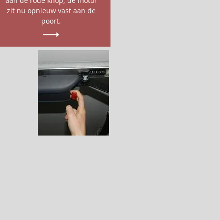
aan de rode knop; de motor
zit nu opnieuw vast aan de
poort.