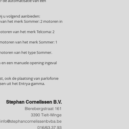
oor de automatisatie van een
wij u volgend aanbieden:
 van het merk Sommer: 2 motoren in
otoren van het merk Telcoma: 2
ekmotoren van het merk Sommer: 1
lmotoren van het type Sommer.
en en een manuele opening ingeval
t, ook de plaatsing van parlofonie
tsen uit het Entrya-gamma.
Stephan Cornelissen B.V.
Blerebergstraat 161
3390 Tielt-W
inge
info@stephancornelissenbvba.be
016/63.37.93