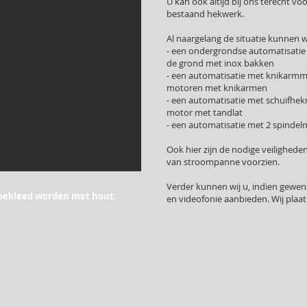
U kan ook altijd bij ons terecht v
bestaand hekwerk.
Al naargelang de situatie kunnen 
- een ondergrondse automatisatie
de grond met inox bakken
- een automatisatie met knikarmm
motoren met knikarmen
- een automatisatie met schuifh
motor met tandlat
- een automatisatie met 2 spinde
Ook hier zijn de nodige veilighed
van stroompanne voorzien.
Verder kunnen wij u, indien gewens
bekleed worden met hout.
en videofonie aanbieden. Wij plaa