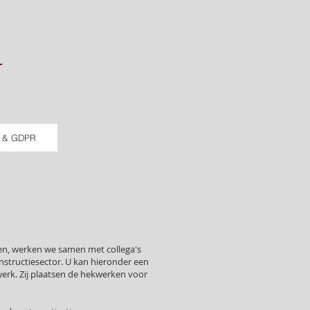
t & GDPR
en, werken we samen met collega's
onstructiesector. U kan hieronder een
erk. Zij plaatsen de hekwerken voor